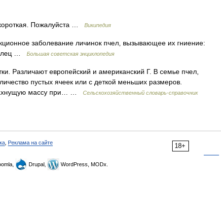
 короткая. Пожалуйста …
Википедия
онное заболевание личинок пчел, вызывающее их гниение:
гнилец …
Большая советская энциклопедия
ки. Различают европейский и американский Г. В семье пчел,
личество пустых ячеек или с деткой меньших размеров.
 пахнущую массу при… …
Сельскохозяйственный словарь-справочник
ка
,
Реклама на сайте
18+
omla,
Drupal,
WordPress, MODx.