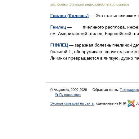
хозяйство. Большой энциклопедический словарь
Гнилец (болезнь)
— Эта статья слишком
Гнилец
— пчелиного расплода, инфекци
см. Американский гнилец, Европейский 
ГНИЛЕЦ
— заразная болезнь пчелиной дет
больной Г., обнаруживают значительное ко
Личинки превращаются в липкую, дурно
© Академик, 2000-2026
Обратная связь:
Техподдерж
👣 Путешествия
Экспорт словарей на сайты
, сделанные на PHP,
Jo