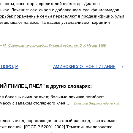
д
,
соты
,
инвентарь
,
вредителей
пчёл
и
др
.
Диагноз:
нках
.
Лечение:
сах
.
сироп
с
добавлением
сульфаниламидов
орьбы:
поражённые
семьи
переселяют
в
продезинфицир
.
ульи
етапливают
на
воск
.
На
пасеке
устанавливают
карантин
 —
М
.
:
Советская
энциклопедия
.
Главный
редактор:
В
.
К
.
Месяц
.
1989
.
 ПОРОДА
АМИНОКИСЛОТНОЕ ПИТАНИЕ
ИЙ ГНИЛЕЦ ПЧЁЛ" в других словарях:
 болезнь личинок пчел; больные личинки погибают,
 массу с запахом столярного клея …
Большой Энциклопедический
лезнь пчел, поражающая печатный расплод, вызываемая
же весной. [ГОСТ Р 52001 2002] Тематики пчеловодство