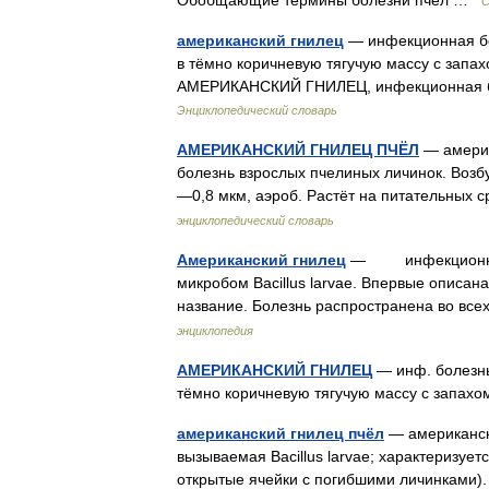
Обобщающие термины болезни пчел …
С
американский гнилец
— инфекционная бо
в тёмно коричневую тягучую массу с запа
АМЕРИКАНСКИЙ ГНИЛЕЦ, инфекционная бо
Энциклопедический словарь
АМЕРИКАНСКИЙ ГНИЛЕЦ ПЧЁЛ
— америк
болезнь взрослых пчелиных личинок. Возб
—0,8 мкм, аэроб. Растёт на питательны
энциклопедический словарь
Американский гнилец
— инфекционная б
микробом Bacillus larvae. Впервые описана
название. Болезнь распространена во вс
энциклопедия
АМЕРИКАНСКИЙ ГНИЛЕЦ
— инф. болезнь
тёмно коричневую тягучую массу с запах
американский гнилец пчёл
— американск
вызываемая Bacillus larvae; характеризуе
открытые ячейки с погибшими личинками