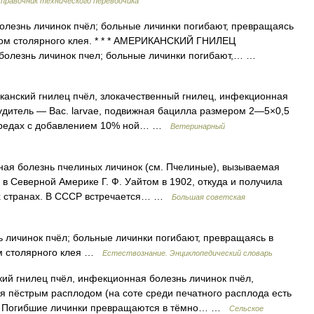
правочник технического переводчика
лезнь личинок пчёл; больные личинки погибают, превращаясь
хом столярного клея. * * * АМЕРИКАНСКИЙ ГНИЛЕЦ
лезнь личинок пчел; больные личинки погибают,… …
анский гнилец пчёл, злокачественный гнилец, инфекционная
удитель — Вас. larvae, подвижная бацилла размером 2—5×0,5
х средах с добавлением 10% ной… …
Ветеринарный
олезнь пчелиных личинок (см. Пчелиные), вызываемая
 в Северной Америке Г. Ф. Уайтом в 1902, откуда и получила
ех странах. В СССР встречается… …
Большая советская
 личинок пчёл; больные личинки погибают, превращаясь в
ом столярного клея …
Естествознание. Энциклопедический словарь
ий гнилец пчёл, инфекционная болезнь личинок пчёл,
тся пёстрым расплодом (на соте среди печатного расплода есть
). Погибшие личинки превращаются в тёмно… …
Сельское