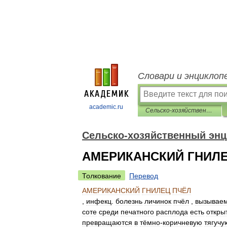
Словари и энциклоп
academic.ru
Сельско-хозяйственный энциклопедический словарь
Сельско-хозяйственный энц
АМЕРИКАНСКИЙ ГНИЛЕ
Толкование
Перевод
АМЕРИКАНСКИЙ
ГНИЛЕЦ
ПЧЁЛ
,
инфекц
.
болезнь
личинок
пчёл
,
вызывае
соте
среди
печатного
расплода
есть
откры
превращаются
в
тёмно
-
коричневую
тягучу