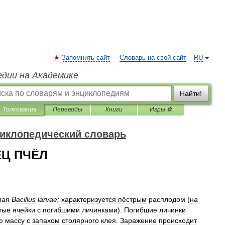
Запомнить сайт
Словарь на свой сайт
RU
едии на Академике
Найти!
Толкования
Переводы
Книги
Игры ⚽
иклопедический словарь
Ц ПЧЁЛ
мая
Bacillus
larvae
;
характеризуется
пёстрым
расплодом
(
на
тые
ячейки
с
погибшими
личинками
).
Погибшие
личинки
ю
массу
с
запахом
столярного
клея
.
Заражение
происходит