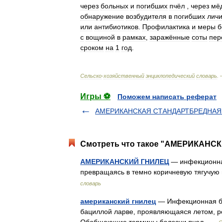
через
больных
и
погибших
пчёл
,
через
мё
обнаружение
возбудителя
в
погибших
личи
или
антибиотиков
.
Профилактика
и
меры
б
с
вощиной
в
рамках
,
заражённые
соты
пер
сроком
на
1
год
.
Сельско
-
хозяйственный
энциклопедический
словарь
.
Игры ⚽
Поможем написать реферат
АМЕРИКАНСКАЯ СТАНДАРТБРЕДНАЯ
Смотреть что такое "АМЕРИКАНСК
АМЕРИКАНСКИЙ ГНИЛЕЦ
— инфекционная
превращаясь в темно коричневую тягучую
словарь
американский гнилец
— Инфекционная бо
бациллой ларве, проявляющаяся летом, ре